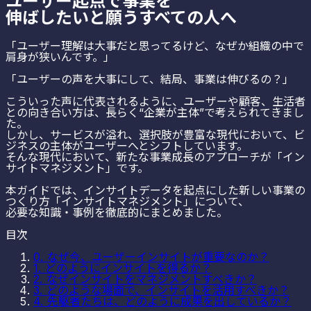
ユーザー起点で事業を
伸ばしたいと願うすべての人へ
「ユーザー理解は大事だと思ってるけど、なぜか組織の中で
肩身が狭いんです。」
「ユーザーの声を大事にして、結局、事業は伸びるの？」
こういった声に代表されるように、ユーザーや顧客、生活者
との向き合い方は、長らく“企業が主体”で考えられてきまし
た。
しかし、サービスが溢れ、選択肢が豊富な現代において、ビ
ジネスの主体がユーザーへとシフトしています。
そんな現代において、新たな事業成長のアプローチが「イン
サイトマネジメント」です。
本ガイドでは、インサイトデータを起点にした新しい事業の
つくり方「インサイトマネジメント」について、
必要な知識・事例を徹底的にまとめました。
目次
0. なぜ今、ユーザーインサイトが重要なのか？
1. どのようにインサイトを得るか？
2. なぜインサイトをマネジメントすべきか？
3. どのような場面で、インサイトを活用すべきか？
4. 先駆者たちは、どのように成果を出しているか？